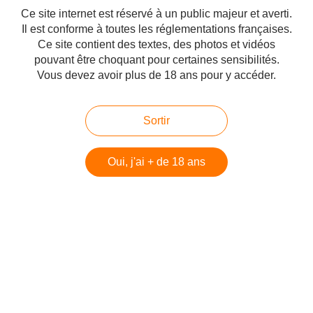
Ce site internet est réservé à un public majeur et averti.
Il est conforme à toutes les réglementations françaises.
Ce site contient des textes, des photos et vidéos
le corps de la pute Le corps de la pute à exploiter Je suis une chienne
pouvant être choquant pour certaines sensibilités.
blonde très femelle de 163cm pour 52kg… Je suis sans aucun tabou... Je
possède une croupe incendiaire plutôt accueillante, mes longues jambes
Vous devez avoir plus de 18 ans pour y accéder.
sont bien écartées. J’embrasse goulument...
Hébergé par Canalblog
Sortir
Top articles
Pages
Oui, j'ai + de 18 ans
Contact
Signaler un abus
C.G.U.
Cookies et données personnelles
Préférences cookies
Voir le profil de AGNEZ sur le portail Canalblog