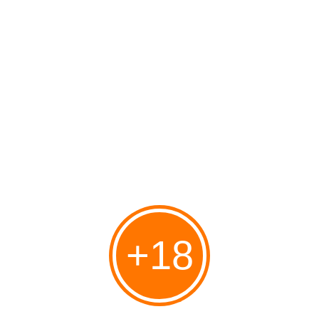
MENU
Accueil
» embrasser avec la langue
embrasser avec la langue
LE CORPS DE LA CHIENNE
Publié le 10/03/2023 à 10:02
Par
AGNEZ
+18